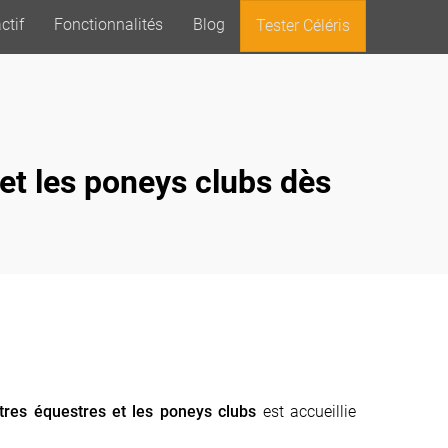
ctif
Fonctionnalités
Blog
Tester Céléris
et les poneys clubs dès
tres équestres
et les poneys clubs
est accueillie